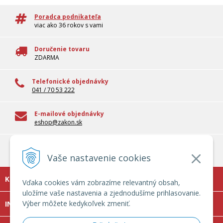
Poradca podnikateľa
viac ako 36 rokov s vami
Doručenie tovaru
ZDARMA
Telefonické objednávky
041 / 70 53 222
E-mailové objednávky
eshop@zakon.sk
100% overené informácie
Odborné informácie pre reálnu prax
Vaše nastavenie cookies
KONTAKT
Vďaka cookies vám zobrazíme relevantný obsah,
uložíme vaše nastavenia a zjednodušíme prihlasovanie.
Výber môžete kedykoľvek zmeniť.
INFOLINKA