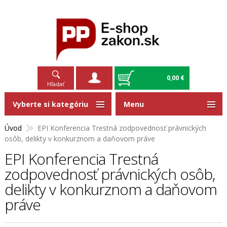
0,00 €
Hľadať
Vyberte si kategóriu
Menu
Úvod
EPI Konferencia Trestná zodpovednosť právnických
osôb, delikty v konkurznom a daňovom práve
EPI Konferencia Trestná
zodpovednosť právnických osôb,
delikty v konkurznom a daňovom
práve