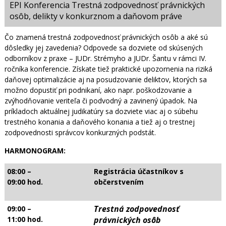
EPI Konferencia Trestná zodpovednosť právnických
osôb, delikty v konkurznom a daňovom práve
Čo znamená trestná zodpovednosť právnických osôb a aké sú
dôsledky jej zavedenia? Odpovede sa dozviete od skúsených
odborníkov z praxe – JUDr. Strémyho a JUDr. Šantu v rámci IV.
ročníka konferencie. Získate tiež praktické upozornenia na riziká
daňovej optimalizácie aj na posudzovanie deliktov, ktorých sa
možno dopustiť pri podnikaní, ako napr. poškodzovanie a
zvýhodňovanie veriteľa či podvodný a zavinený úpadok. Na
príkladoch aktuálnej judikatúry sa dozviete viac aj o súbehu
trestného konania a daňového konania a tiež aj o trestnej
zodpovednosti správcov konkurzných podstát.
HARMONOGRAM:
08:00 –
Registrácia účastníkov s
09:00 hod.
občerstvením
Trestná zodpovednosť
09:00 –
11:00 hod.
právnických osôb