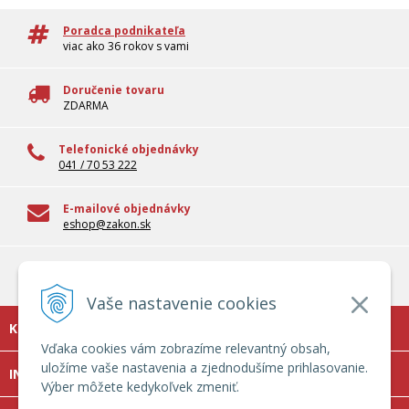
Poradca podnikateľa
viac ako 36 rokov s vami
Doručenie tovaru
ZDARMA
Telefonické objednávky
041 / 70 53 222
E-mailové objednávky
eshop@zakon.sk
100% overené informácie
Odborné informácie pre reálnu prax
Vaše nastavenie cookies
KONTAKT
Vďaka cookies vám zobrazíme relevantný obsah,
uložíme vaše nastavenia a zjednodušíme prihlasovanie.
INFOLINKA
Výber môžete kedykoľvek zmeniť.