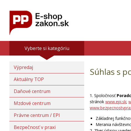
Vyberte si kategóriu
Výpredaj
Súhlas s p
Aktuálny TOP
Daňové centrum
1. Spoločnosť
Poradc
stránok
www.epi.sk
;
w
Mzdové centrum
www.bezpecnostvprax
Právne centrum / EPI
Základnej funkčno
Merania návštevnos
Bezpečnosť v praxi
2. Zber údajov uvede