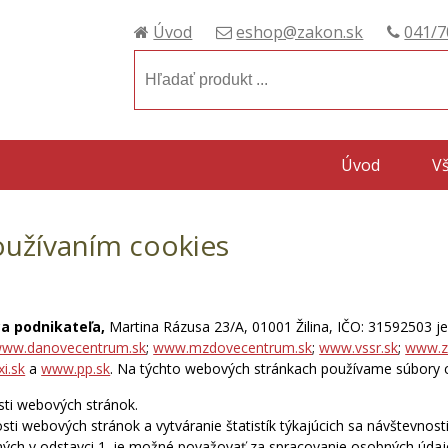
Úvod
eshop@zakon.sk
041/7
Úvod
V
oužívaním cookies
a podnikateľa,
Martina Rázusa 23/A, 01001 Žilina, IČO: 31592503 
ww.danovecentrum.sk
;
www.mzdovecentrum.sk
;
www.vssr.sk
;
www.z
i.sk
a
www.pp.sk
. Na týchto webových stránkach používame súbory c
sti webových stránok.
ti webových stránok a vytváranie štatistík týkajúcich sa návštevnos
ných v odstavci 1. je možné považovať za spracovanie osobných úd