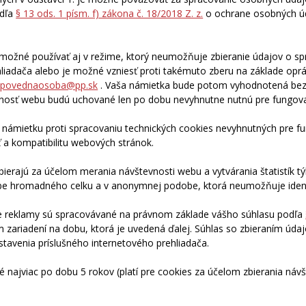
odľa
§ 13 ods. 1 písm. f) zákona č. 18/2018 Z. z.
o ochrane osobných úd
možné používať aj v režime, ktorý neumožňuje zbieranie údajov o sp
hliadača alebo je možné vzniesť proti takémuto zberu na základe o
dpovednaosoba@pp.sk
. Vaša námietka bude potom vyhodnotená bezo
nosť webu budú uchované len po dobu nevyhnutne nutnú pre fungov
k námietku proti spracovaniu technických cookies nevyhnutných pre 
ť a kompatibilitu webových stránok.
zbierajú za účelom merania návštevnosti webu a vytvárania štatistík t
 hromadného celku a v anonymnej podobe, ktorá neumožňuje identif
nie reklamy sú spracovávané na právnom základe vášho súhlasu podľa
 zariadení na dobu, ktorá je uvedená ďalej. Súhlas so zbieraním úd
tavenia príslušného internetového prehliadača.
é najviac po dobu 5 rokov (platí pre cookies za účelom zbierania náv