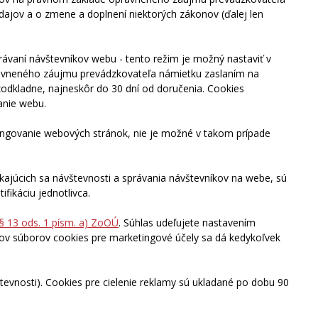
ajov a o zmene a doplnení niektorých zákonov (ďalej len
rávaní návštevníkov webu - tento režim je možný nastaviť v
právneného záujmu prevádzkovateľa námietku zaslaním na
dkladne, najneskôr do 30 dní od doručenia. Cookies
anie webu.
fungovanie webových stránok, nie je možné v takom prípade
ýkajúcich sa návštevnosti a správania návštevníkov na webe, sú
ikáciu jednotlivca.
§ 13 ods. 1 písm. a) ZoOÚ
. Súhlas udeľujete nastavením
ajov súborov cookies pre marketingové účely sa dá kedykoľvek
števnosti). Cookies pre cielenie reklamy sú ukladané po dobu 90