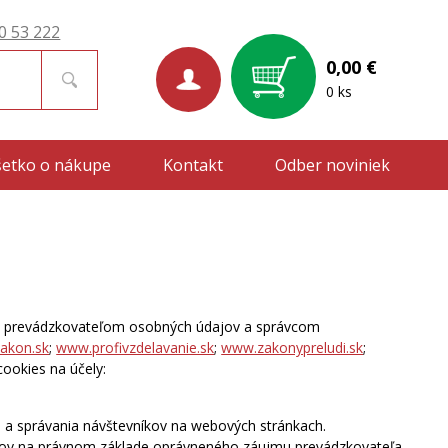
0 53 222
0,00 €
0 ks
šetko o nákupe
Kontakt
Odber noviniek
je prevádzkovateľom osobných údajov a správcom
akon.sk
;
www.profivzdelavanie.sk
;
www.zakonypreludi.sk
;
ookies na účely:
ti a správania návštevníkov na webových stránkach.
ajov na právnom základe oprávneného záujmu prevádzkovateľa