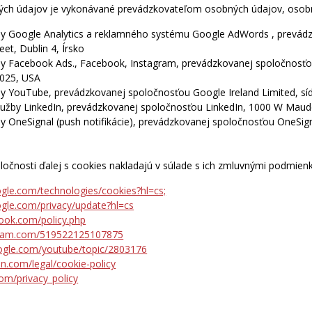
ých údajov je vykonávané prevádzkovateľom osobných údajov, osobn
by Google Analytics a reklamného systému Google AdWords , prevádz
et, Dublin 4, Írsko
by Facebook Ads., Facebook, Instagram, prevádzkovanej spoločnosťou
4025, USA
by YouTube, prevádzkovanej spoločnosťou Google Ireland Limited, sí
užby LinkedIn, prevádzkovanej spoločnosťou LinkedIn, 1000 W Maude
y OneSignal (push notifikácie), prevádzkovanej spoločnosťou OneSign
ločnosti ďalej s cookies nakladajú v súlade s ich zmluvnými podmien
oogle.com/technologies/cookies?hl=cs;
oogle.com/privacy/update?hl=cs
ook.com/policy.php
agram.com/519522125107875
oogle.com/youtube/topic/2803176
in.com/legal/cookie-policy
com/privacy_policy