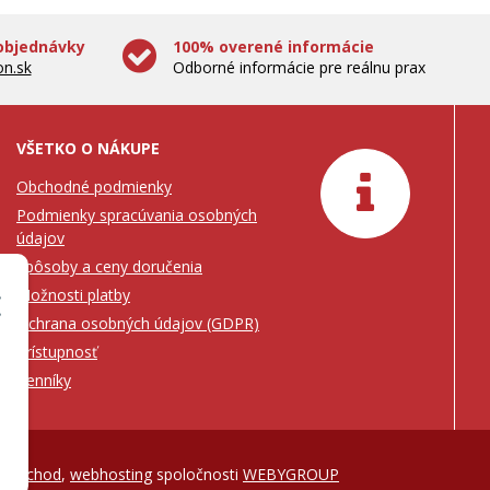
objednávky
100% overené informácie
n.sk
Odborné informácie pre reálnu prax
VŠETKO O NÁKUPE
Obchodné podmienky
Podmienky spracúvania osobných
údajov
Spôsoby a ceny doručenia
Možnosti platby
Ochrana osobných údajov (GDPR)
Prístupnosť
Cenníky
NIobchod
,
webhosting
spoločnosti
WEBYGROUP