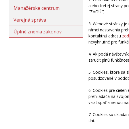
alebo tretej strany p
Manažérske centrum
"ZoOÚ").
Verejná správa
3. Webové stránky je 
rámci nastavenia pre
Úplné znenia zákonov
kontaktnú adresu
zo
nevyhnutné pre funkč
4. Ak podá návštevní
zaručiť plnú funkčnos
5. Cookies, ktoré sa 
posudzované v podobe
6. Cookies pre ciele
prehliadača na svojom
vziať späť zmenou nas
7. Cookies sú ukladan
dní.