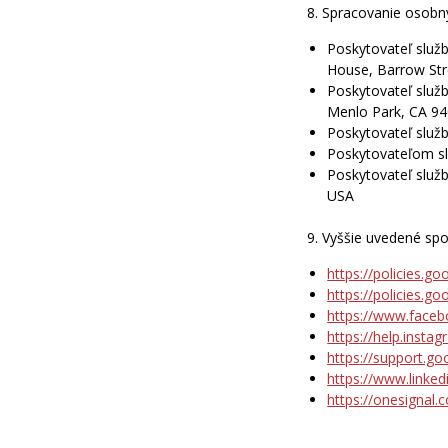
8. Spracovanie osobn
Poskytovateľ služ
House, Barrow Stre
Poskytovateľ služ
Menlo Park, CA 9
Poskytovateľ služ
Poskytovateľom sl
Poskytovateľ služb
USA
9. Vyššie uvedené spo
https://policies.g
https://policies.g
https://www.faceb
https://help.inst
https://support.g
https://www.linked
https://onesignal.