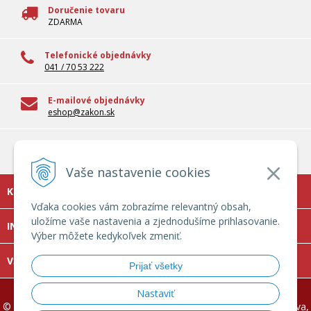
Doručenie tovaru
ZDARMA
Telefonické objednávky
041 / 70 53 222
E-mailové objednávky
eshop@zakon.sk
100% overené informácie
Odborné informácie pre reálnu prax
Vaše nastavenie cookies
KONTAKT
Vďaka cookies vám zobrazíme relevantný obsah,
uložíme vaše nastavenia a zjednodušíme prihlasovanie.
INFOLINKA
Výber môžete kedykoľvek zmeniť.
VŠETKO O NÁKUPE
Prijať všetky
Nastaviť
© 2026 Zakon.sk - právo, dane a účtovníctvo, mzdy, verejná správa,