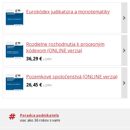
Eurokódex judikatúra a monotematiky
Rozdielne rozhodnutia k procesným
kódexom (ONLINE verzia)
36,29 €
s DPH
Pozemkové spoločenstvá (ONLINE verzia)
26,45 €
s DPH
Poradca podnikateľa
viac ako 36 rokov s vami