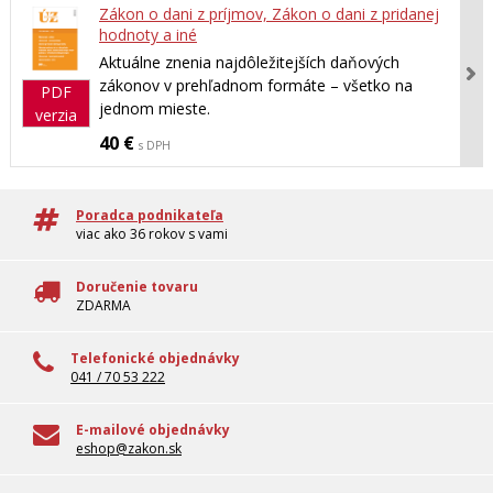
Zákon o dani z príjmov, Zákon o dani z pridanej
hodnoty a iné
Aktuálne znenia najdôležitejších daňových
zákonov v prehľadnom formáte – všetko na
PDF
jednom mieste.
verzia
40 €
s DPH
Poradca podnikateľa
viac ako 36 rokov s vami
Doručenie tovaru
ZDARMA
Telefonické objednávky
041 / 70 53 222
E-mailové objednávky
eshop@zakon.sk