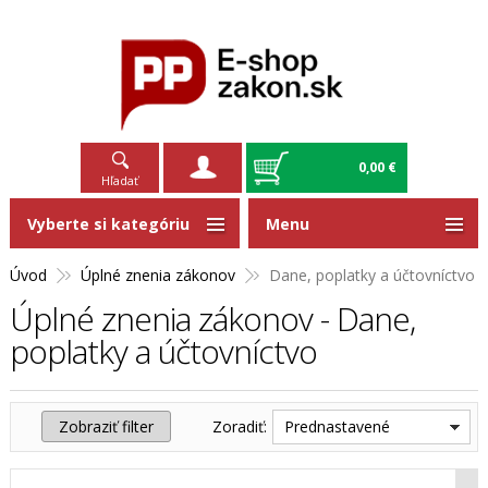
0,00 €
Hľadať
Vyberte si kategóriu
Menu
Úvod
Úplné znenia zákonov
Dane, poplatky a účtovníctvo
Úplné znenia zákonov - Dane,
poplatky a účtovníctvo
Zobraziť filter
Zoradiť:
Prednastavené