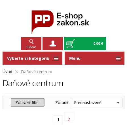
0,00 €
Hľadať
Vyberte si kategóriu
Menu
Úvod
Daňové centrum
Daňové centrum
Zobraziť filter
Zoradiť:
Prednastavené
2
1