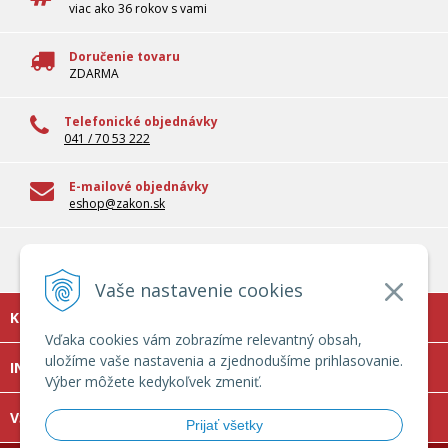
viac ako 36 rokov s vami
Doručenie tovaru
ZDARMA
Telefonické objednávky
041 / 70 53 222
E-mailové objednávky
eshop@zakon.sk
100% overené informácie
Odborné informácie pre reálnu prax
Vaše nastavenie cookies
KONTAKT
Vďaka cookies vám zobrazíme relevantný obsah,
uložíme vaše nastavenia a zjednodušíme prihlasovanie.
INFOLINKA
Výber môžete kedykoľvek zmeniť.
VŠETKO O NÁKUPE
Prijať všetky