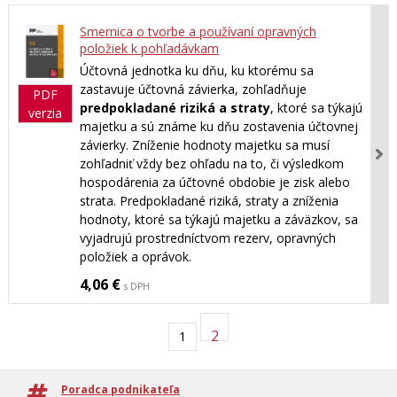
Smernica o tvorbe a používaní opravných
položiek k pohľadávkam
Účtovná jednotka ku dňu, ku ktorému sa
zastavuje účtovná závierka, zohľadňuje
PDF
predpokladané riziká a straty
, ktoré sa týkajú
verzia
majetku a sú známe ku dňu zostavenia účtovnej
závierky. Zníženie hodnoty majetku sa musí
zohľadniť vždy bez ohľadu na to, či výsledkom
hospodárenia za účtovné obdobie je zisk alebo
strata. Predpokladané riziká, straty a zníženia
hodnoty, ktoré sa týkajú majetku a záväzkov, sa
vyjadrujú prostredníctvom rezerv, opravných
položiek a oprávok.
4,06 €
s DPH
2
1
Poradca podnikateľa