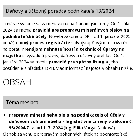
Daňový a účtovný poradca podnikateľa 13/2024
Trináste vydanie sa zameriava na najžiadanejšie témy. Od 1. júla
2024 sa menia
pravidlá pre prepravu minerálnych olejov na
podnikateľské účely
. Novela zákona o DPH od 1. januára 2025
prináša
nový proces registrácie
s dvojstupňovým testovaním
na obrat.
Prenájom nehnuteľností a technické úpravy na
majetku
si vyžadujú právny, daňový a účtovný prehľad. Od 1.
januára 2024 sa menia
pravidlá pre spätný lízing
a jeho
posúdenie z hľadiska DPH. Viac informácií nájdete v obsahu nižšie.
OBSAH
Téma mesiaca
Preprava minerálneho oleja na podnikateľské účely v
daňovom voľnom obehu - legislatívne zmeny v zákone č.
98/2004 Z. z. od 1. 7. 2024
(Ing. Edita Vargaeštoková)
Článok sa venuje prepravám pohonných látok na podnikateľské