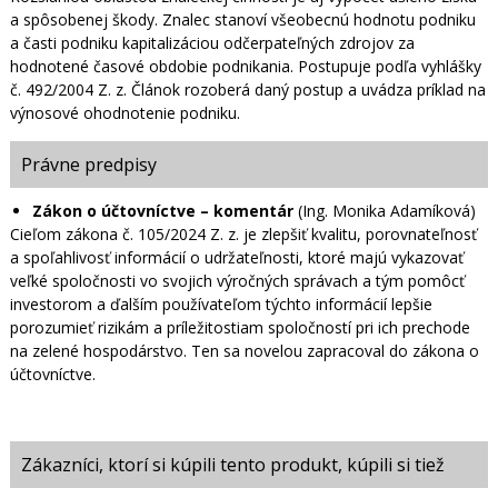
a spôsobenej škody. Znalec stanoví všeobecnú hodnotu podniku
a časti podniku kapitalizáciou odčerpateľných zdrojov za
hodnotené časové obdobie podnikania. Postupuje podľa vyhlášky
č. 492/2004 Z. z. Článok rozoberá daný postup a uvádza príklad na
výnosové ohodnotenie podniku.
Právne predpisy
Zákon o účtovníctve – komentár
(Ing. Monika Adamíková)
Cieľom zákona č. 105/2024 Z. z. je zlepšiť kvalitu, porovnateľnosť
a spoľahlivosť informácií o udržateľnosti, ktoré majú vykazovať
veľké spoločnosti vo svojich výročných správach a tým pomôcť
investorom a ďalším používateľom týchto informácií lepšie
porozumieť rizikám a príležitostiam spoločností pri ich prechode
na zelené hospodárstvo. Ten sa novelou zapracoval do zákona o
účtovníctve.