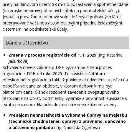
účely na daňovom území SR mimo pozastavenia spotrebnej dane
(tuzemské prepravy pohonných látok na podnikateľské účely).
Jedná sa prevažne o prepravy voľne ložených pohonných látok
prepravované väčšinou automobilovými prípadne železničnými
cisternami na podnikateľské účely.
Dane a účtovníctvo
Zmena v procese registrácie od 1. 1. 2025
(Ing. Katarína
Jašurková)
Schválená novela zákona o DPH významne zmení proces
registrácie k DPH od roku 2025. To súvisí s inštitútom
oneskorenej registrácie a taktiež povinnosti odvedenia a práva na
odpočítanie dane za obdobie, v ktorom daňovník mal byť
platiteľom dane. Článok rozoberá zavedenie dvojstupňového
testovania na obrat, podmienky, výnimky a povinnosti súvisiace s
týmto procesom. Na príkladoch si názorne ukážeme zmeny.
Prenájom nehnuteľností a vykonané úpravy na majetku
(technické zhodnotenie, opravy) z právneho, daňového
a účtovného pohľadu
(Ing. Nadežda Cígerová)