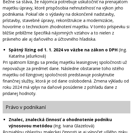
Bežne sa stáva, že nájomca potrebuje uskutočniť na prenajatom
majetku úpravy, ktoré prispôsobia nehnuteľnosť na výkon jeho
podnikania. Pokiaľ ide o výdavky na dokončené nadstavby,
prístavby, stavebné úpravy, rekonštrukcie a modernizácie,
hovoríme o technickom zhodnotení majetku. V tomto príspevku si
bližšie priblížme špecifiká nájomných vzťahov a to nielen z
právneho ale aj daňového a účtovného hľadiska.
Spätný lízing od 1. 1. 2024 vo väzbe na zákon o DPH
(Ing.
Katarína Jašurková)
Pri spätnom lízingu sa predaj majetku leasingovej spoločnosti už
nepovažuje za predmet dane. Následne obstaranie toho istého
majetku od lízingovej spoločnosti predstavuje poskytnutie
finančnej služby, ktorá je od dane oslobodená. Zmena výkladu od
roku 2024 má vplyv na daňové posúdenie z pohľadu dane z
pridanej hodnoty.
Právo v podnikaní
Znalec, znalecká činnosť a ohodnotenie podniku
výnosovou metódou
(Ing. Ivana Glazelová)
Rozsiahlou oblasťou znaleckej činnosti je aj výpočet ušlého zisku