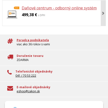
Daňové centrum - odborný online systém
499,38 €
s DPH
Poradca podnikateľa
viac ako 36 rokov s vami
Doručenie tovaru
ZDARMA
Telefonické objednávky
041 / 70 53 222
E-mailové objednávky
eshop@zakon.sk
100% overené informácie
Odborné informácie pre reálnu prax