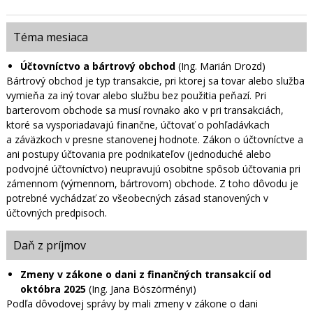
Téma mesiaca
Účtovníctvo a bártrový obchod
(Ing. Marián Drozd)
Bártrový obchod je typ transakcie, pri ktorej sa tovar alebo služba
vymieňa za iný tovar alebo službu bez použitia peňazí. Pri
barterovom obchode sa musí rovnako ako v pri transakciách,
ktoré sa vysporiadavajú finančne, účtovať o pohľadávkach
a záväzkoch v presne stanovenej hodnote. Zákon o účtovníctve a
ani postupy účtovania pre podnikateľov (jednoduché alebo
podvojné účtovníctvo) neupravujú osobitne spôsob účtovania pri
zámennom (výmennom, bártrovom) obchode. Z toho dôvodu je
potrebné vychádzať zo všeobecných zásad stanovených v
účtovných predpisoch.
Daň z príjmov
Zmeny v zákone o dani z finančných transakcií od
októbra 2025
(Ing. Jana Böszörményi)
Podľa dôvodovej správy by mali zmeny v zákone o dani