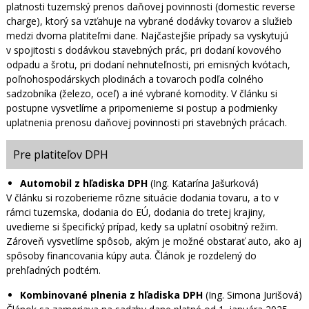
platnosti tuzemský prenos daňovej povinnosti (domestic reverse
charge), ktorý sa vzťahuje na vybrané dodávky tovarov a služieb
medzi dvoma platiteľmi dane. Najčastejšie prípady sa vyskytujú
v spojitosti s dodávkou stavebných prác, pri dodaní kovového
odpadu a šrotu, pri dodaní nehnuteľnosti, pri emisných kvótach,
poľnohospodárskych plodinách a tovaroch podľa colného
sadzobníka (železo, oceľ) a iné vybrané komodity. V článku si
postupne vysvetlíme a pripomenieme si postup a podmienky
uplatnenia prenosu daňovej povinnosti pri stavebných prácach.
Pre platiteľov DPH
Automobil z hľadiska DPH
(Ing. Katarína Jašurková)
V článku si rozoberieme rôzne situácie dodania tovaru, a to v
rámci tuzemska, dodania do EÚ, dodania do tretej krajiny,
uvedieme si špecifický prípad, kedy sa uplatní osobitný režim.
Zároveň vysvetlíme spôsob, akým je možné obstarať auto, ako aj
spôsoby financovania kúpy auta. Článok je rozdelený do
prehľadných podtém.
Kombinované plnenia z hľadiska DPH
(Ing. Simona Jurišová)