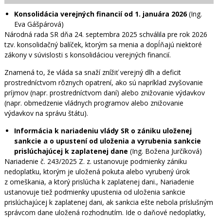
Konsolidácia verejných financií od 1. januára 2026
(Ing.
Eva Gášpárová)
Národná rada SR dňa 24. septembra 2025 schválila pre rok 2026
tzv. konsolidačný balíček, ktorým sa menia a dopĺňajú niektoré
zákony v súvislosti s konsolidáciou verejných financií.
Znamená to, že vláda sa snaží znížiť verejný dlh a deficit
prostredníctvom rôznych opatrení, ako sú napríklad zvyšovanie
príjmov (napr. prostredníctvom daní) alebo znižovanie výdavkov
(napr. obmedzenie vládnych programov alebo znižovanie
výdavkov na správu štátu).
Informácia k nariadeniu vlády SR o zániku uloženej
sankcie a o upustení od uloženia a vyrubenia sankcie
prislúchajúcej k zaplatenej dane
(Ing. Božena Jurčíková)
Nariadenie č. 243/2025 Z. z. ustanovuje podmienky zániku
nedoplatku, ktorým je uložená pokuta alebo vyrubený úrok
z omeškania, a ktorý prislúcha k zaplatenej dani., Nariadenie
ustanovuje tiež podmienky upustenia od uloženia sankcie
prislúchajúcej k zaplatenej dani, ak sankcia ešte nebola príslušným
správcom dane uložená rozhodnutím. Ide o daňové nedoplatky,