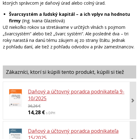
ktorých správcom je daňový úrad alebo colný úrad.
Švarcsystém a ľudský kapitál – a ich vplyv na hodnotu
firmy
(Ing. Ivana Glazelová)
Už niekoľko rokov sa stretávame v určitých vlnách s pojmom
„švarcsystém“ alebo tiež „švarc systém“. Ale posledné dva – tri
roky narastá na danú tému záujem aj zo strany štátu. Jednak
z pohľadu daní, ale tiež z pohľadu odvodov a práv zamestnancov.
Daňový a účtovný poradca podnikateľa 9-
10/2025
36,26 €
14,28 €
s DPH
Daňový a účtovný poradca podnikateľa
15/2025