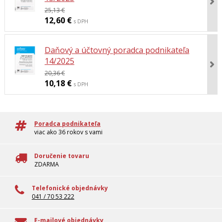
25,13 €
12,60 €
s DPH
Daňový a účtovný poradca podnikateľa
14/2025
20,36 €
10,18 €
s DPH
Poradca podnikateľa
viac ako 36 rokov s vami
Doručenie tovaru
ZDARMA
Telefonické objednávky
041 / 70 53 222
E-mailové objednávky