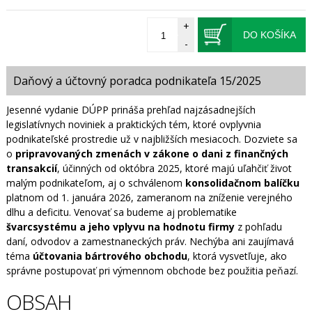
+
DO KOŠÍKA
-
Daňový a účtovný poradca podnikateľa 15/2025
Jesenné vydanie DÚPP prináša prehľad najzásadnejších
legislatívnych noviniek a praktických tém, ktoré ovplyvnia
podnikateľské prostredie už v najbližších mesiacoch. Dozviete sa
o
pripravovaných zmenách v zákone o dani z finančných
transakcií
, účinných od októbra 2025, ktoré majú uľahčiť život
malým podnikateľom, aj o schválenom
konsolidačnom balíčku
platnom od 1. januára 2026, zameranom na zníženie verejného
dlhu a deficitu. Venovať sa budeme aj problematike
švarcsystému a jeho vplyvu na hodnotu firmy
z pohľadu
daní, odvodov a zamestnaneckých práv. Nechýba ani zaujímavá
téma
účtovania bártrového obchodu
, ktorá vysvetľuje, ako
správne postupovať pri výmennom obchode bez použitia peňazí.
OBSAH