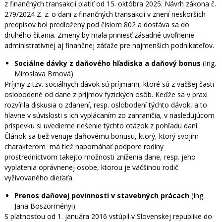
z finančných transakcií platiť od 15. októbra 2025. Návrh zákona č.
279/2024 Z. z. o dani z finančných transakcií v znení neskorších
predpisov bol predložený pod číslom 802 a dostáva sa do
druhého čítania. Zmeny by mala priniesť zásadné uvoľnenie
administratívnej aj finančnej záťaže pre najmenších podnikateľov.
Sociálne dávky z daňového hľadiska a daňový bonus
(Ing.
Miroslava Brnová)
Príjmy z tzv. sociálnych dávok sú príjmami, ktoré sú z väčšej časti
oslobodené od dane z príjmov fyzických osôb. Keďže sa v praxi
rozvírila diskusia o zdanení, resp. oslobodení týchto dávok, a to
hlavne v súvislosti s ich vyplácaním zo zahraničia, v nasledujúcom
príspevku si uvedieme riešenie týchto otázok z pohľadu daní.
Článok sa tiež venuje daňovému bonusu, ktorý, ktorý svojím
charakterom má tiež napomáhať podpore rodiny
prostredníctvom takejto možnosti zníženia dane, resp. jeho
vyplatenia oprávnenej osobe, ktorou je väčšinou rodič
vyživovaného dieťaťa.
Prenos daňovej povinnosti v stavebných prácach
(Ing.
Jana Böszörményi)
S platnosťou od 1. januára 2016 vstúpil v Slovenskej republike do