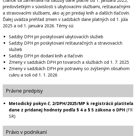
Článok sa zameriava na sadzby dane platné od 1. januára 2025,
predovšetkým v súvislosti s ubytovacími službami, reštauračnými
a stravovacími službami, ako aj pri predaji kníh a ďalších tlačovín.
Ďalej uvádza prehľad zmien v sadzbách dane platných od 1. júla
2025 a od 1. januára 2026. Témy sú:
Sadzby DPH pri poskytovaní ubytovacích služieb
Sadzby DPH pri poskytovaní reštauračných a stravovacích
služieb
Sadzby DPH pri dodaní kníh a tlačovín
Zmeny v sadzbách DPH pri tovaroch a službách od 1. 7. 2025
Zmeny v sadzbách DPH pre potraviny so zvýšeným obsahom
cukru a soli od 1. 1. 2026
Právne predpisy
Metodický pokyn č. 2/DPH/2025/MP k registrácii platiteľa
dane z pridanej hodnoty podľa § 4 a § 5 zákona o DPH
(FR
SR)
Právo v podnikaní