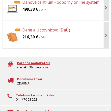
Daňové centrum - odborný online systém
499,38 €
s DPH
Dane a Účtovníctvo (DaÚ)
216,30 €
s DPH
Poradca podnikateľa
viac ako 36 rokov s vami
Doručenie tovaru
ZDARMA
Telefonické objednávky
041 / 70 53 222