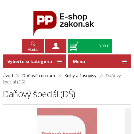
0,00 €
Hľadať
Vyberte si kategóriu
Menu
Úvod
Daňové centrum
Knihy a časopisy
Daňový
špeciál (DŠ)
Daňový špeciál (DŠ)