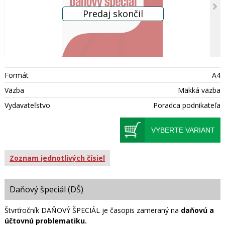
Formát
A4
Väzba
Mäkká väzba
Vydavateľstvo
Poradca podnikateľa
VYBERTE VARIANT
Zoznam jednotlivých čísiel
Daňový špeciál (DŠ)
Štvrťročník DAŇOVÝ ŠPECIÁL je časopis zameraný na
daňovú a
účtovnú problematiku.