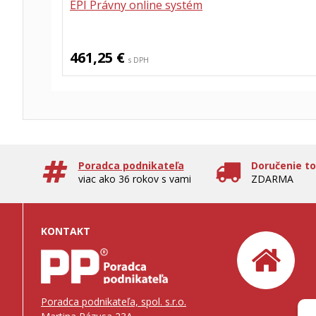
EPI Právny online systém
461,25 €
s DPH
Poradca podnikateľa
Doručenie t
viac ako 36 rokov s vami
ZDARMA
KONTAKT
Poradca podnikateľa, spol. s.r.o.