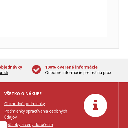
objednávky
100% overené informácie
n.sk
Odborné informácie pre reálnu prax
VŠETKO O NÁKUPE
Obchodné podmienky
Podmienky spracúvania osobných
údajov
Spôsoby a ceny doručenia