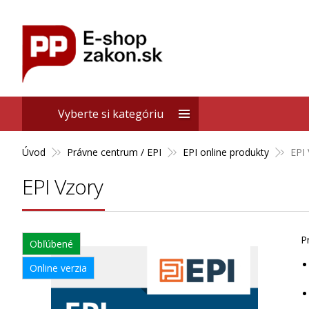
Vyberte si kategóriu
Úvod
Právne centrum / EPI
EPI online produkty
EPI
EPI Vzory
P
Obľúbené
Online verzia