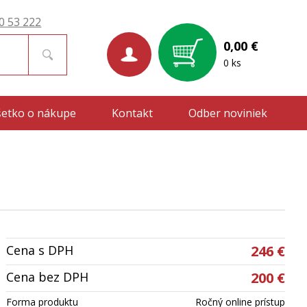
0 53 222
0,00 €
0 ks
šetko o nákupe
Kontakt
Odber noviniek
Cena s DPH
246 €
Cena bez DPH
200 €
Forma produktu
Ročný online prístup