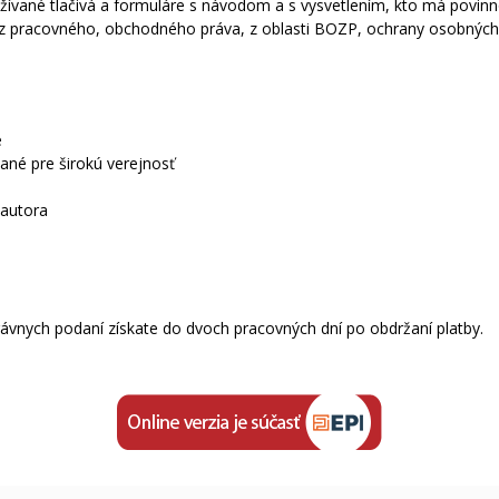
žívané tlačivá a formuláre s návodom a s vysvetlením, kto má povinno
z pracovného, obchodného práva, z oblasti BOZP, ochrany osobných ú
e
vané pre širokú verejnosť
 autora
rávnych podaní získate do dvoch pracovných dní po obdržaní platby.