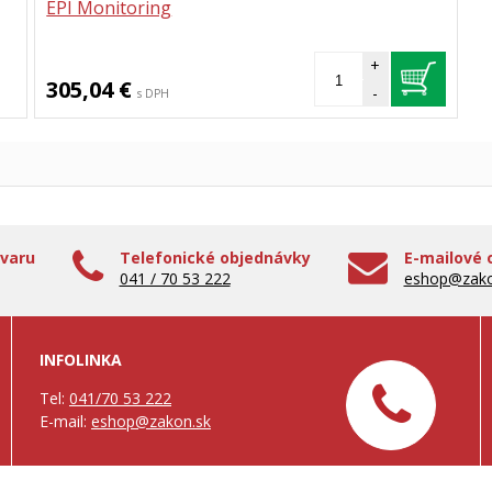
EPI Monitoring
+
305,04 €
-
s DPH
ovaru
Telefonické objednávky
E-mailové 
041 / 70 53 222
eshop@zako
INFOLINKA
Tel:
041/70 53 222
E-mail:
eshop@zakon.sk