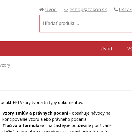
Úvod
eshop@zakon.sk
041/7
Úvod
V
 Vzory
rodukt EPI Vzory tvoria tri typy dokumentov:
Vzory zmlúv a právnych podaní
- obsahuje návody na
koncipovanie vzoru alebo právneho podania.
Tlačivá a formuláre
- najčastejšie používané používané
tlačivá a formuláre s návodom a s vysvetlením, kto má