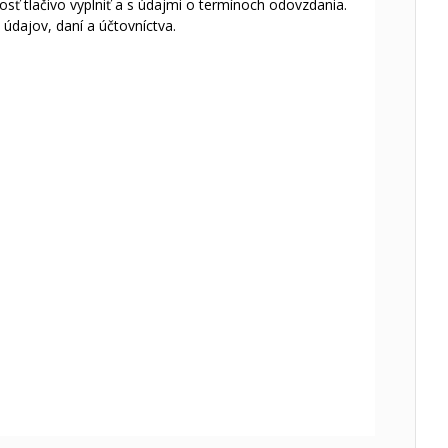
sť tlačivo vyplniť a s údajmi o termínoch odovzdania.
dajov, daní a účtovníctva.