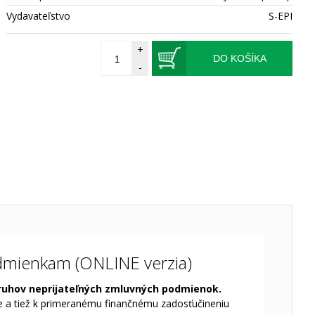
Vydavateľstvo
S-EPI
+
DO KOŠÍKA
-
odmienkam (ONLINE verzia)
 druhov neprijateľných zmluvných podmienok.
e a tiež k primeranému finančnému zadosťučineniu