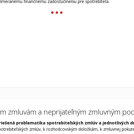
rimeranému finančnému zadosťučineniu pre spotrebiteľa.
ským zmluvám a neprijateľným zmluvným p
e riešená problematika spotrebiteľských zmlúv a jednotlivých
potrebiteľských zmlúv, k rozhodcovským doložkám, k zmluvnej pokut