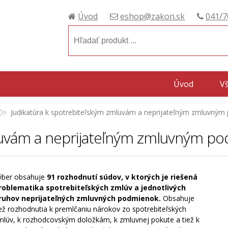
Úvod
eshop@zakon.sk
041/7
Úvod
V
Judikatúra k spotrebiteľským zmluvám a neprijateľným zmluvný
mluvám a neprijateľným zmluvným p
ýber obsahuje
91 rozhodnutí súdov, v ktorých je riešená
roblematika spotrebiteľských zmlúv a jednotlivých
ruhov neprijateľných zmluvných podmienok.
Obsahuje
iež rozhodnutia k premlčaniu nárokov zo spotrebiteľských
mlúv, k rozhodcovským doložkám, k zmluvnej pokute a tiež k