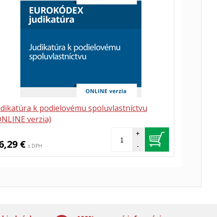
udikatúra k podielovému spoluvlastníctvu
ONLINE verzia)
+
6,29 €
-
s DPH