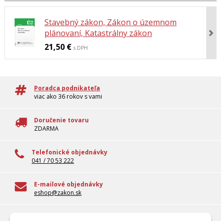
Stavebný zákon, Zákon o územnom
plánovaní, Katastrálny zákon
21,50 €
s DPH
Poradca podnikateľa
viac ako 36 rokov s vami
Doručenie tovaru
ZDARMA
Telefonické objednávky
041 / 70 53 222
E-mailové objednávky
eshop@zakon.sk
100% overené informácie