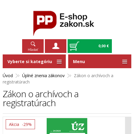
0,00 €
Hľadať
Vyberte si kategóriu
Menu
Úvod
Úplné znenia zákonov
Zákon o archívoch a
registratúrach
Zákon o archívoch a
registratúrach
Akcia
-29%