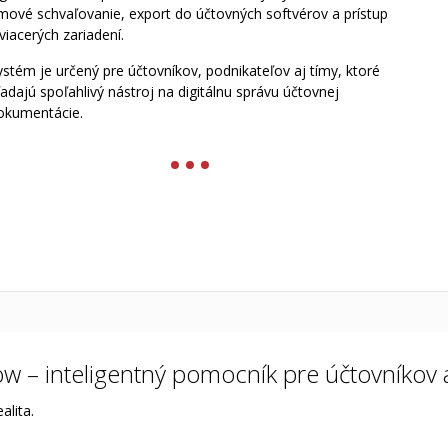
ímové schvaľovanie, export do účtovných softvérov a prístup
 viacerých zariadení.
ystém je určený pre účtovníkov, podnikateľov aj tímy, ktoré
ľadajú spoľahlivý nástroj na digitálnu správu účtovnej
okumentácie.
w – inteligentný pomocník pre účtovníkov 
alita.