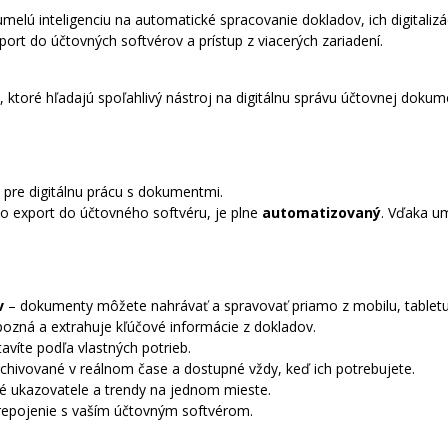
elú inteligenciu na automatické spracovanie dokladov, ich digitalizá
rt do účtovných softvérov a prístup z viacerých zariadení.
, ktoré hľadajú spoľahlivý nástroj na digitálnu správu účtovnej dokum
pre digitálnu prácu s dokumentmi.
po export do účtovného softvéru, je plne
automatizovaný
. Vďaka um
v
– dokumenty môžete nahrávať a spravovať priamo z mobilu, tabletu 
ozná a extrahuje kľúčové informácie z dokladov.
avíte podľa vlastných potrieb.
hivované v reálnom čase a dostupné vždy, keď ich potrebujete.
té ukazovatele a trendy na jednom mieste.
epojenie s vaším účtovným softvérom.