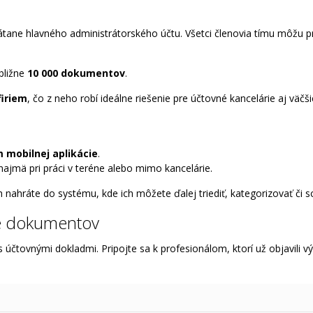
átane hlavného administrátorského účtu. Všetci členovia tímu môžu p
bližne
10 000 dokumentov
.
iriem
, čo z neho robí ideálne riešenie pre účtovné kancelárie aj väčši
 mobilnej aplikácie
.
najmä pri práci v teréne alebo mimo kancelárie.
nahráte do systému, kde ich môžete ďalej triediť, kategorizovať či sc
ve dokumentov
účtovnými dokladmi. Pripojte sa k profesionálom, ktorí už objavili v