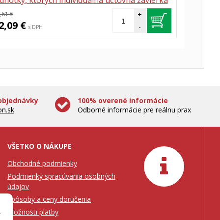
ednotky, ktorých individuálna účtovná závierka
usí byť overená audítorom - vzor
,61 €
+
2,09 €
-
s DPH
objednávky
100% overené informácie
n.sk
Odborné informácie pre reálnu prax
VŠETKO O NÁKUPE
Obchodné podmienky
Podmienky spracúvania osobných
údajov
Spôsoby a ceny doručenia
Možnosti platby