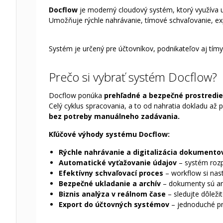
Docflow
je moderný cloudový systém, ktorý využíva um
Umožňuje rýchle nahrávanie, tímové schvaľovanie, expo
Systém je určený pre účtovníkov, podnikateľov aj tímy
Prečo si vybrať systém Docflow?
Docflow ponúka
prehľadné a bezpečné prostredie
Celý cyklus spracovania, a to od nahratia dokladu až 
bez potreby manuálneho zadávania.
Kľúčové výhody systému Docflow:
Rýchle nahrávanie a digitalizácia dokumento
Automatické vyťažovanie údajov
– systém rozp
Efektívny schvaľovací proces
– workflow si nast
Bezpečné ukladanie a archív
– dokumenty sú arc
Biznis analýza v reálnom čase
– sledujte dôleži
Export do účtovných systémov
– jednoduché pr