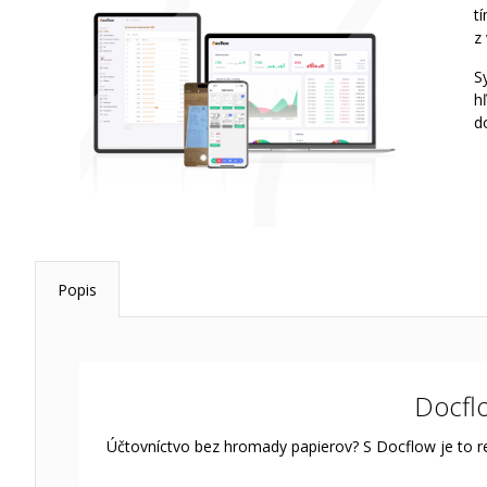
t
z
S
h
d
Popis
Docflo
Účtovníctvo bez hromady papierov? S Docflow je to re