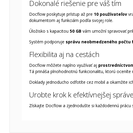
Dokonalé riešenie pre váš tím
Docflow poskytuje prístup až pre
10 používateľov
vr
dokumentom aj funkciám podľa svojej role.
Úložisko s kapacitou
50 GB
vám umožní spravovať pri
Systém podporuje
správu neobmedzeného počtu f
Flexibilita aj na cestách
Docflow môžete naplno využívať aj
prostredníctvom
Tá prináša plnohodnotnú funkcionalitu, ktorú oceníte 
Doklady jednoducho odfotíte cez mobil a okamžite ich 
Urobte krok k efektívnejšej sprá
Získajte Docflow a zjednodušte si každodennú prácu s 