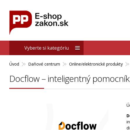
Vyberte si kategóriu
Úvod
Daňové centrum
Online/elektronické produkty
Docflow – inteligentný pomocník 
Ú
D
i
d