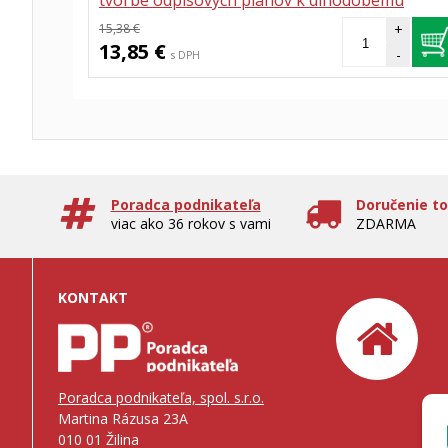
tvorbe odpisových plánov k dlhodobému
majetku
15,38 €
+
13,85 €
-
s DPH
Poradca podnikateľa
Doručenie t
viac ako 36 rokov s vami
ZDARMA
KONTAKT
Poradca podnikateľa, spol. s.r.o.
Martina Rázusa 23A
010 01 Žilina