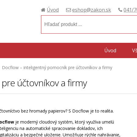
Úvod
eshop@zakon.sk
041/7
Úvod
V
Docflow – inteligentný pomocník pre účtovníkov a firmy
pre účtovníkov a firmy
čtovníctvo bez hromady papierov? S Docflow je to realita.
ocflow
je moderný cloudový systém, ktorý využíva umelú
nteligenciu na automatické spracovanie dokladov, ich
igitalizáciu a bezpečné uloženie. Umožňuje rýchle nahrávanie,