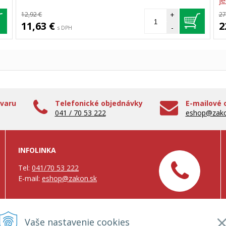
j
m
12,92 €
+
27
11,63 €
2
-
s DPH
ovaru
Telefonické objednávky
E-mailové 
041 / 70 53 222
eshop@zako
INFOLINKA
Tel:
041/70 53 222
E-mail:
eshop@zakon.sk
Vaše nastavenie cookies