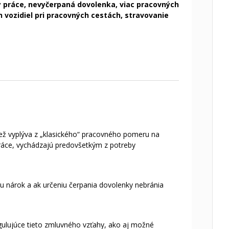
y práce, nevyčerpaná dovolenka, viac pracovných
vozidiel pri pracovných cestách, stravovanie
než vyplýva z „klasického“ pracovného pomeru na
práce, vychádzajú predovšetkým z potreby
 nárok a ak určeniu čerpania dovolenky nebránia
gulujúce tieto zmluvného vzťahy, ako aj možné