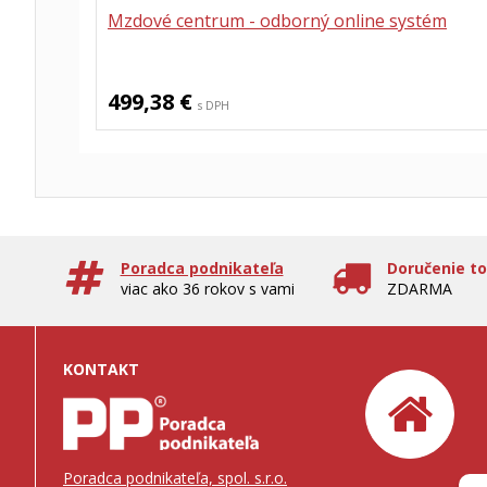
Mzdové centrum - odborný online systém
499,38 €
s DPH
Poradca podnikateľa
Doručenie t
viac ako 36 rokov s vami
ZDARMA
KONTAKT
Poradca podnikateľa, spol. s.r.o.