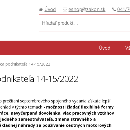
Úvod
eshop@zakon.sk
041/7
Úvod
V
ca podnikateľa 14-15/2022
dnikateľa 14-15/2022
o prečítaní septembrového spojeného vydania získate lepší
rehľad v týchto témach -
možnosti žiadať flexibilné formy
ráce, nevyčerpaná dovolenka, viac pracovných vzťahov
 jedného zamestnávateľa, zmena stravného a
ákladnej náhrady za používanie cestných motorových