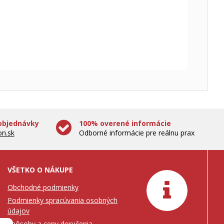
objednávky
100% overené informácie
n.sk
Odborné informácie pre reálnu prax
VŠETKO O NÁKUPE
Obchodné podmienky
Podmienky spracúvania osobných
údajov
Spôsoby a ceny doručenia