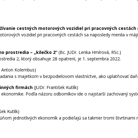
žívanie cestných motorových vozidiel pri pracovných cestách
otorových vozidiel pri pracovných cestách sa naposledy menila v máj
o prostredia – „kilečko 2“
(Bc. JUDr. Lenka Hmírová, RSc.)
stredia 2, ktorý obsahuje 28 opatrení, je 1. septembra 2022.
g. Anton Kolembus)
adania s majetkom v bezpodielovom vlastníctve, ako uplatňovať daň
dinných firmách
(JUDr. František Kutlík)
 ekonomike. Podľa názoru odborníkov ide o najstarší zachovaný sy
šek Kutlík)
úňom jednotlivých ekonomík a podieľajú sa takmer tromi štvrtinami