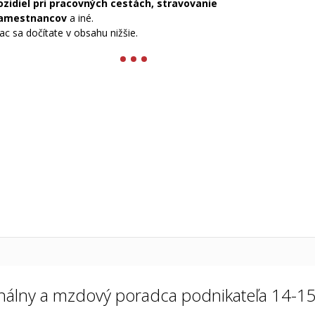
ozidiel pri pracovných cestách, stravovanie
amestnancov
a iné.
iac sa dočítate v obsahu nižšie.
nálny a mzdový poradca podnikateľa 14-1