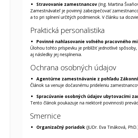
Stravovanie zamestnancov
(Ing. Martina Švaňo
Zamestnávateľ je povinný zabezpečovať zamestnancom
a to pri splnení určitých podmienok. V článku sa dozvi
Praktická personalistika
Povinné nahlasovanie voľného pracovného m
Úlohou tohto príspevku je priblížiť jednotlivé spôsob
aj následky jej nesplnenia.
Ochrana osobných údajov
Agentúrne zamestnávanie z pohľadu Zákonn
Článok sa venuje dočasnému prideleniu zamestnancov, 
Spracúvanie osobných údajov ubytovacími za
Tento článok poukazuje na niektoré povinnosti prevá
Smernice
Organizačný poriadok
(JUDr. Eva Tináková, PhD.