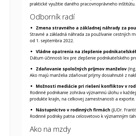
praktické využitie daného pracovnoprávneho inštitútu.
Odborník radí
Zmena stravného a základnej náhrady za pou
Stravné a základná náhrada za používanie cestných m
od 1. septembra 2022.
Vládne opatrenia na zlepšenie podnikateľskéh
Dátum účinnosti lex pre zlepšenie podnikateľského pro
Zdaňovanie spoločných príjmov manželov
(In
Ako majú manželia zdaňovať príjmy dosiahnuté z nakl
Možnosti mediácie pri riešení konfliktov v ro
Rodinné podnikanie zohráva významnú úlohu v každej
produkte krajín, na celkovej zamestnanosti a exporte.
Nástupníctvo v rodinných firmách
(JUDr. Franti
Rodinné podniky patria celosvetovo k významným ťah
Ako na mzdy