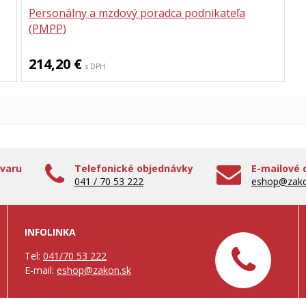
Personálny a mzdový poradca podnikateľa
(PMPP)
214,20 €
s DPH
ovaru
Telefonické objednávky
E-mailové 
041 / 70 53 222
eshop@zako
INFOLINKA
Tel:
041/70 53 222
E-mail:
eshop@zakon.sk