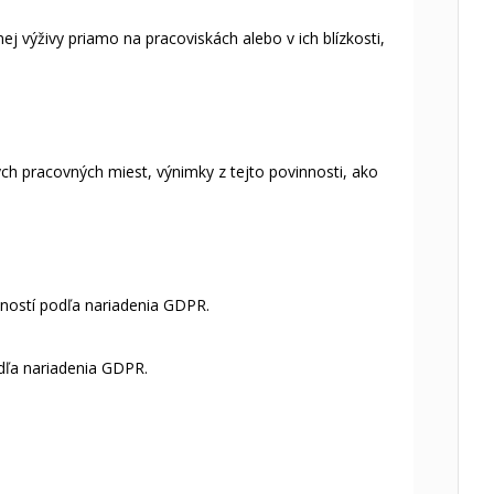
ýživy priamo na pracoviskách alebo v ich blízkosti,
ých pracovných miest, výnimky z tejto povinnosti, ako
nností podľa nariadenia GDPR.
dľa nariadenia GDPR.