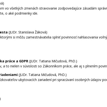
vá)
 vo všetkých zmenách stravovanie zodpovedajúce zásadám správnej v
ete, o aké podmienky ide.
iesta
(JUDr. Stanislava Žáková)
y, ktorými si môžu zamestnávatelia splniť povinnosť nahlasovania voľn
íka práce a GDPR
(JUDr. Tatiana Mičudová, PhD.)
a to nielen v súvislosti so Zákonníkom práce, ale aj s plnením povi
riadeniami
(JUDr. Tatiana Mičudová, PhD.)
dzkovateľov ubytovacích zariadení pri spracúvaní osobných údajov po
)