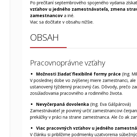
Po prečítaní septembrového spojeného vydania získat
vzťahov u jedného zamestnávateľa, zmena strav
zamestnancov
a iné.
Viac sa dočítate v obsahu nižšie.
OBSAH
Pracovnoprávne vzťahy
Možnosti žiadať flexibilné formy práce
(Ing. M
V poslednej dobe vo zvýšenej miere zamestnanci, ale
ustanovený týždenný pracovný čas. Dôvody, prečo zame
zosúlaďovania pracovného a rodinného života.
Nevyčerpaná dovolenka
(Ing. Eva Gášpárová)
Zamestnávateľ je povinný určiť zamestnancovi čerpan
prekážky v práci na strane zamestnanca. Ale čo ak z
Viac pracovných vzťahov u jedného zamestn
V článku si priblížime podmienky uzatvorenia súbežn