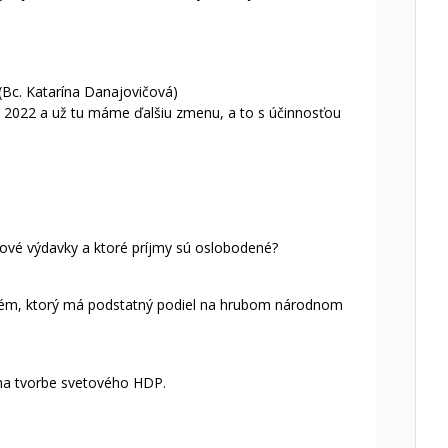
(Bc. Katarína Danajovičová)
i 2022 a už tu máme ďalšiu zmenu, a to s účinnosťou
ové výdavky a ktoré príjmy sú oslobodené?
stém, ktorý má podstatný podiel na hrubom národnom
 na tvorbe svetového HDP.