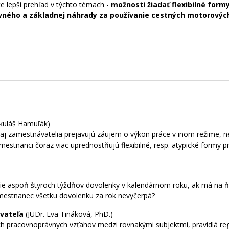
e lepší prehľad v týchto témach -
možnosti žiadať flexibilné form
ného a základnej náhrady za používanie cestných motorových 
ikuláš Hamuľák)
 aj zamestnávatelia prejavujú záujem o výkon práce v inom režime, 
stnanci čoraz viac uprednostňujú flexibilné, resp. atypické formy 
ie aspoň štyroch týždňov dovolenky v kalendárnom roku, ak má na ňu
amestnanec všetku dovolenku za rok nevyčerpá?
ávateľa
(JUDr. Eva Tináková, PhD.)
ých pracovnoprávnych vzťahov medzi rovnakými subjektmi, pravidlá re