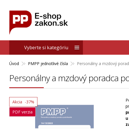
Vyberte si kategóriu
Úvod
PMPP jednotlivé čísla
Personálny a mzdový porad
Personálny a mzdový poradca po
P
Akcia
-37%
p
PDF verzia
p
u
z