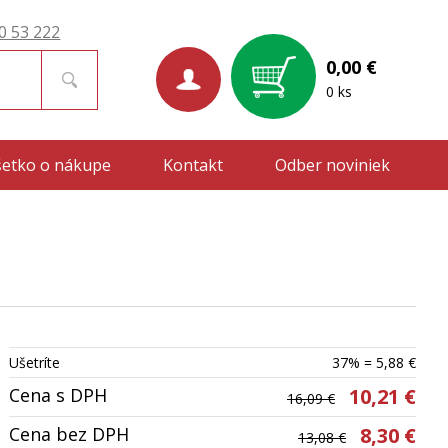
0 53 222
0,00 €
0 ks
šetko o nákupe
Kontakt
Odber noviniek
Ušetríte
37% = 5,88 €
Cena s DPH
10,21 €
16,09 €
Cena bez DPH
8,30 €
13,08 €