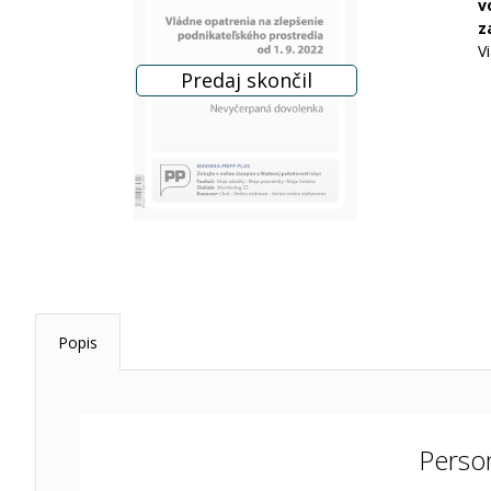
v
z
V
Popis
Perso