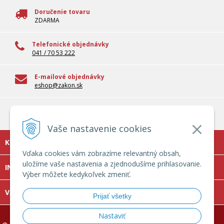
Doručenie tovaru
ZDARMA
Telefonické objednávky
041 / 70 53 222
E-mailové objednávky
eshop@zakon.sk
100% overené informácie
Odborné informácie pre reálnu prax
Vaše nastavenie cookies
KONTAKT
Vďaka cookies vám zobrazíme relevantný obsah,
uložíme vaše nastavenia a zjednodušíme prihlasovanie.
INFOLINKA
Výber môžete kedykoľvek zmeniť.
VŠETKO O NÁKUPE
Prijať všetky
Nastaviť