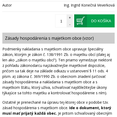
Autor
Ing. Ingrid Konečná Veverková
+
DO KOŠÍKA
-
Zásady hospodárenia s majetkom obce (vzor)
Podmienky nakladania s majetkom obce upravuje špeciálny
zákon, ktorým je zákon č. 138/1991 Zb. o majetku obcí (ďalej aj
len ako „zákon o majetku obcí“). Ten priamo vymedzuje niektoré
z pohľadu zákonodarcu najzávažnejšie majetkové dispozície,
pričom sa tak deje na základe odkazu v ustanovení § 11 ods. 4
písm. a) zákona č. 369/1990 Zb. o obecnom zriadení (určovať
zásady hospodárenia a nakladania s majetkom obce a s
majetkom štátu, ktorý užíva, schvaľovať najdôležitejšie úkony
týkajúce sa tohto majetku a kontrolovať hospodárenie s ním).
Ostatné je prenechané na úpravu tej-ktorej obce v podobe tzv.
zásad hospodárenia s majetkom obce.
Ide o dokument, ktorý
musí mať prijatý každá obec.
Je pritom schvaľovaný obecným