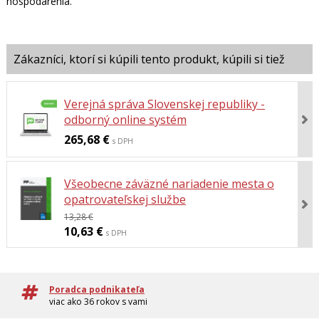
hospodárenia.
Verejná správa Slovenskej republiky -
odborný online systém
265,68 €
s DPH
Všeobecne záväzné nariadenie mesta o
opatrovateľskej službe
13,28 €
10,63 €
s DPH
Poradca podnikateľa
viac ako 36 rokov s vami