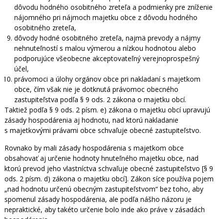
dôvodu hodného osobitného zreteľa a podmienky pre zníženie
nájomného pri nájmoch majetku obce z dôvodu hodného
osobitného zreteľa,
dôvody hodné osobitného zreteľa, najmä prevody a nájmy
nehnuteľností s malou výmerou a nízkou hodnotou alebo
podporujúce všeobecne akceptovateľný verejnoprospešný
účel,
právomoci a úlohy orgánov obce pri nakladaní s majetkom
obce, čím však nie je dotknutá právomoc obecného
zastupiteľstva podľa § 9 ods. 2 zákona o majetku obcí.
Taktiež podľa § 9 ods. 2 písm. e) zákona o majetku obcí upravujú
zásady hospodárenia aj hodnotu, nad ktorú nakladanie
s majetkovými právami obce schvaľuje obecné zastupiteľstvo.
Rovnako by mali zásady hospodárenia s majetkom obce
obsahovať aj určenie hodnoty hnuteľného majetku obce, nad
ktorú prevod jeho vlastníctva schvaľuje obecné zastupiteľstvo [§ 9
ods. 2 písm. d) zákona o majetku obcí]. Zákon síce používa pojem
„nad hodnotu určenú obecným zastupiteľstvom“ bez toho, aby
spomenul zásady hospodárenia, ale podľa nášho názoru je
nepraktické, aby takéto určenie bolo inde ako práve v zásadách