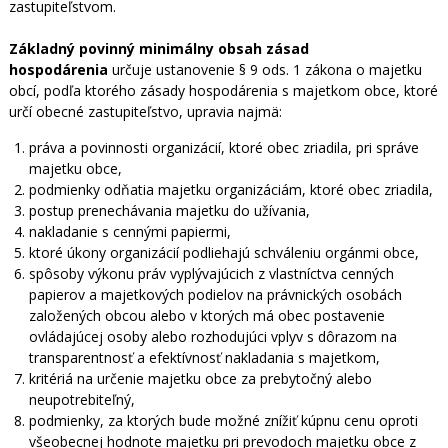
zastupiteľstvom.
Základný povinný minimálny obsah zásad
hospodárenia
určuje ustanovenie § 9 ods. 1 zákona o majetku
obcí, podľa ktorého zásady hospodárenia s majetkom obce, ktoré
určí obecné zastupiteľstvo, upravia najmä:
práva a povinnosti organizácií, ktoré obec zriadila, pri správe
majetku obce,
podmienky odňatia majetku organizáciám, ktoré obec zriadila,
postup prenechávania majetku do užívania,
nakladanie s cennými papiermi,
ktoré úkony organizácií podliehajú schváleniu orgánmi obce,
spôsoby výkonu práv vyplývajúcich z vlastníctva cenných
papierov a majetkových podielov na právnických osobách
založených obcou alebo v ktorých má obec postavenie
ovládajúcej osoby alebo rozhodujúci vplyv s dôrazom na
transparentnosť a efektívnosť nakladania s majetkom,
kritériá na určenie majetku obce za prebytočný alebo
neupotrebiteľný,
podmienky, za ktorých bude možné znížiť kúpnu cenu oproti
všeobecnej hodnote majetku pri prevodoch majetku obce z