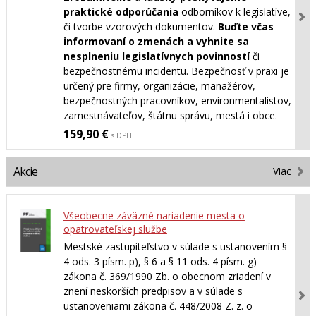
praktické odporúčania
odborníkov k legislatíve,
či tvorbe vzorových dokumentov.
Buďte včas
informovaní o zmenách a vyhnite sa
nesplneniu legislatívnych povinností
či
bezpečnostnému incidentu. Bezpečnosť v praxi je
určený pre firmy, organizácie, manažérov,
bezpečnostných pracovníkov, environmentalistov,
zamestnávateľov, štátnu správu, mestá i obce.
159,90 €
s DPH
Akcie
Viac
Všeobecne záväzné nariadenie mesta o
opatrovateľskej službe
Mestské zastupiteľstvo v súlade s ustanovením §
4 ods. 3 písm. p), § 6 a § 11 ods. 4 písm. g)
zákona č. 369/1990 Zb. o obecnom zriadení v
znení neskorších predpisov a v súlade s
ustanoveniami zákona č. 448/2008 Z. z. o