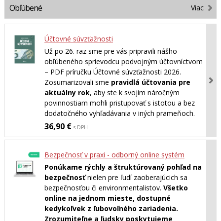
Obľúbené
Viac
Účtovné súvzťažnosti
Už po 26. raz sme pre vás pripravili nášho
obľúbeného sprievodcu podvojným účtovníctvom
– PDF príručku Účtovné súvzťažnosti 2026.
Zosumarizovali sme
pravidlá účtovania pre
aktuálny rok
, aby ste k svojim náročným
povinnostiam mohli pristupovať s istotou a bez
dodatočného vyhľadávania v iných prameňoch.
36,90 €
s DPH
Bezpečnosť v praxi - odborný online systém
Ponúkame rýchly a štruktúrovaný pohľad na
bezpečnosť
nielen pre ľudí zaoberajúcich sa
bezpečnosťou či environmentalistov.
Všetko
online na jednom mieste, dostupné
kedykoľvek z ľubovoľného zariadenia.
Zrozumiteľne a ľudsky poskytujeme