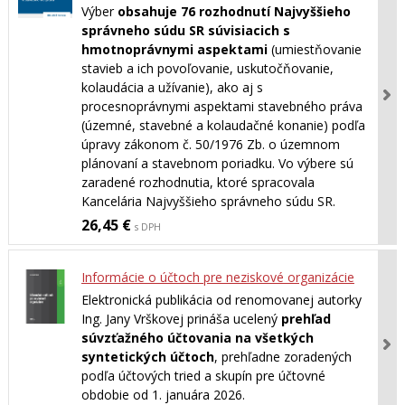
Výber
obsahuje 76 rozhodnutí Najvyššieho
správneho súdu SR súvisiacich s
hmotnoprávnymi aspektami
(umiestňovanie
stavieb a ich povoľovanie, uskutočňovanie,
kolaudácia a užívanie), ako aj s
procesnoprávnymi aspektami stavebného práva
(územné, stavebné a kolaudačné konanie) podľa
úpravy zákonom č. 50/1976 Zb. o územnom
plánovaní a stavebnom poriadku. Vo výbere sú
zaradené rozhodnutia, ktoré spracovala
Kancelária Najvyššieho správneho súdu SR.
26,45 €
s DPH
Informácie o účtoch pre neziskové organizácie
Elektronická publikácia od renomovanej autorky
Ing. Jany Vrškovej prináša ucelený
prehľad
súvzťažného účtovania na všetkých
syntetických účtoch
, prehľadne zoradených
podľa účtových tried a skupín pre účtovné
obdobie od 1. januára 2026.