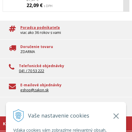
22,09 €
s DPH
Poradca podnikateľa
viac ako 36 rokov s vami
Doručenie tovaru
ZDARMA
Telefonické objednávky
041 / 70 53 222
E-mailové objednávky
eshop@zakon.sk
100% overené informácie
Odborné informácie pre reálnu prax
Vaše nastavenie cookies
KONTAKT
Vďaka cookies vám zobrazíme relevantný obsah,