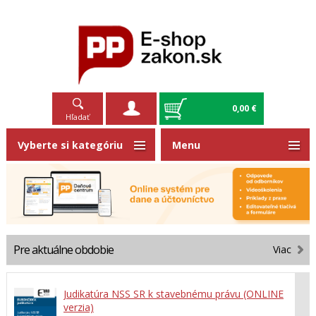
0,00 €
Hľadať
Vyberte si kategóriu
Menu
Pre aktuálne obdobie
Viac
Judikatúra NSS SR k stavebnému právu (ONLINE
verzia)