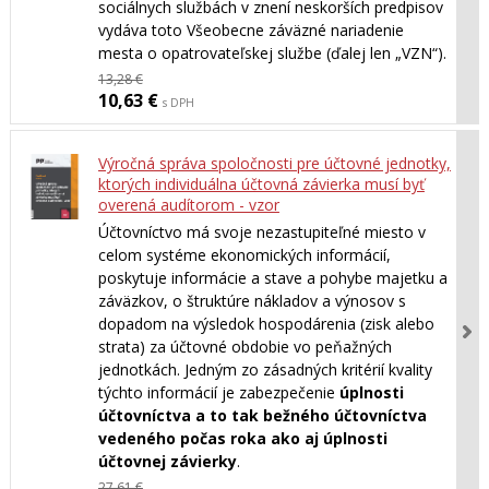
sociálnych službách v znení neskorších predpisov
vydáva toto Všeobecne záväzné nariadenie
mesta o opatrovateľskej službe (ďalej len „VZN“).
13,28 €
10,63 €
s DPH
Výročná správa spoločnosti pre účtovné jednotky,
ktorých individuálna účtovná závierka musí byť
overená audítorom - vzor
Účtovníctvo má svoje nezastupiteľné miesto v
celom systéme ekonomických informácií,
poskytuje informácie a stave a pohybe majetku a
záväzkov, o štruktúre nákladov a výnosov s
dopadom na výsledok hospodárenia (zisk alebo
strata) za účtovné obdobie vo peňažných
jednotkách. Jedným zo zásadných kritérií kvality
týchto informácií je zabezpečenie
úplnosti
účtovníctva a to tak bežného účtovníctva
vedeného počas roka ako aj úplnosti
účtovnej závierky
.
27,61 €